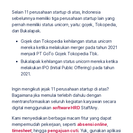
Selain 11 perusahaan
startup
di atas, Indonesia
sebelumnya memiliki tiga perusahaan
startup
lain yang
pernah memiliki status
unicorn
, yaitu: gojek, Tokopedia,
dan Bukalapak.
Gojek dan Tokopedia kehilangan status
unicorn
mereka ketika melakukan merger pada tahun 2021
menjadi PT GoTo Gojek Tokopedia Tbk.
Bukalapak kehilangan status
unicorn
mereka ketika
melakukan IPO (Initial Public Offering) pada tahun
2021.
Ingin mengikuti jejak 11 perusahaan
startup
di atas?
Bagaimana jika memulai terlebih dahulu dengan
mentransformasikan seluruh kegiatan karyawan secara
digital menggunakan
software
HRD
StaffAny.
Kami menyediakan berbagai macam fitur yang dapat
mempermudah pekerjaan, seperti
absensi
online
,
timesheet
, hingga
pengajuan cuti
. Yuk, gunakan aplikasi