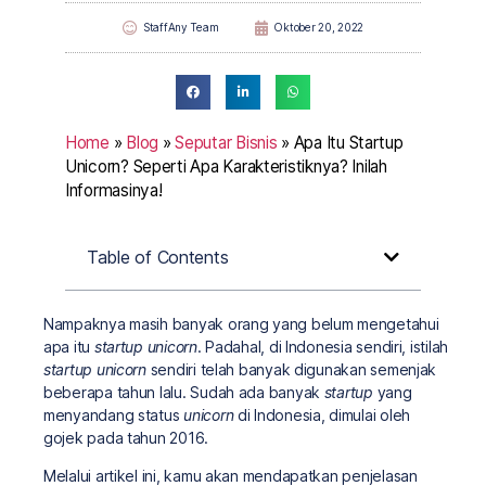
StaffAny Team
Oktober 20, 2022
Home
»
Blog
»
Seputar Bisnis
»
Apa Itu Startup
Unicorn? Seperti Apa Karakteristiknya? Inilah
Informasinya!
Table of Contents
Nampaknya masih banyak orang yang belum mengetahui
apa itu
startup unicorn
. Padahal, di Indonesia sendiri, istilah
startup unicorn
sendiri telah banyak digunakan semenjak
beberapa tahun lalu. Sudah ada banyak
startup
yang
menyandang status
unicorn
di Indonesia, dimulai oleh
gojek pada tahun 2016.
Melalui artikel ini, kamu akan mendapatkan penjelasan