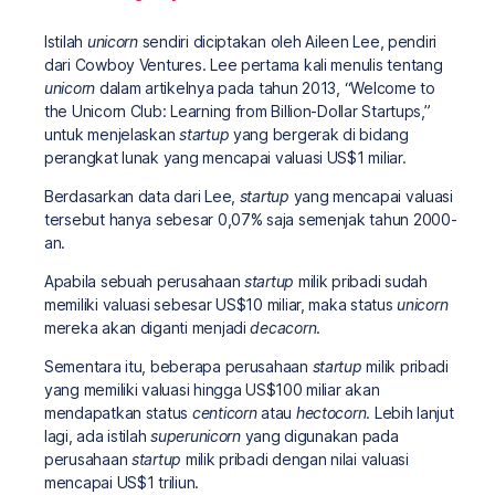
Istilah
unicorn
sendiri diciptakan oleh Aileen Lee, pendiri
dari Cowboy Ventures. Lee pertama kali menulis tentang
unicorn
dalam artikelnya pada tahun 2013, “Welcome to
the Unicorn Club: Learning from Billion-Dollar Startups,”
untuk menjelaskan
startup
yang bergerak di bidang
perangkat lunak yang mencapai valuasi US$1 miliar.
Berdasarkan data dari Lee,
startup
yang mencapai valuasi
tersebut hanya sebesar 0,07% saja semenjak tahun 2000-
an.
Apabila sebuah perusahaan
startup
milik pribadi sudah
memiliki valuasi sebesar US$10 miliar, maka status
unicorn
mereka akan diganti menjadi
decacorn
.
Sementara itu, beberapa perusahaan
startup
milik pribadi
yang memiliki valuasi hingga US$100 miliar akan
mendapatkan status
centicorn
atau
hectocorn
. Lebih lanjut
lagi, ada istilah
superunicorn
yang digunakan pada
perusahaan
startup
milik pribadi dengan nilai valuasi
mencapai US$1 triliun.