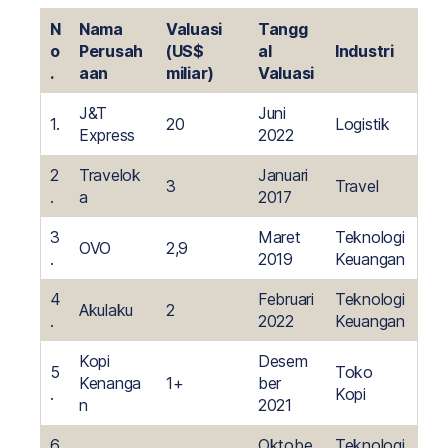
N
Nama
Valuasi
Tangg
o
Perusah
(US$
al
Industri
.
aan
miliar)
Valuasi
J&T
Juni
1.
20
Logistik
Express
2022
2
Travelok
Januari
3
Travel
.
a
2017
3
Maret
Teknologi
OVO
2,9
.
2019
Keuangan
4
Februari
Teknologi
Akulaku
2
.
2022
Keuangan
Kopi
Desem
5
Toko
Kenanga
1+
ber
.
Kopi
n
2021
6
Oktobe
Teknologi