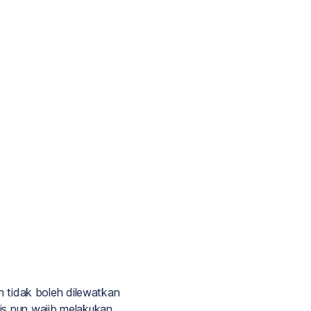
an tidak boleh dilewatkan
is pun wajib melakukan