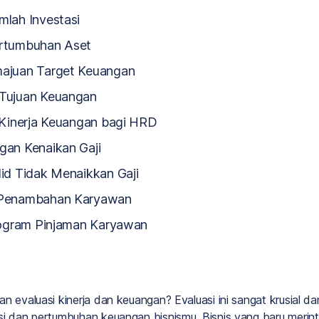
mlah Investasi
ertumbuhan Aset
majuan Target Keuangan
 Tujuan Keuangan
 Kinerja Keuangan bagi HRD
gan Kenaikan Gaji
lid Tidak Menaikkan Gaji
i Penambahan Karyawan
Program Pinjaman Karyawan
n evaluasi kinerja dan keuangan? Evaluasi ini sangat krusial d
si dan pertumbuhan keuangan bisnismu. Bisnis yang baru merint