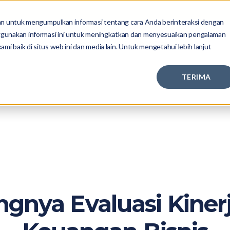
kan untuk mengumpulkan informasi tentang cara Anda berinteraksi dengan
ggunakan informasi ini untuk meningkatkan dan menyesuaikan pengalaman
EngageAny
PayrollAny
Sumber Daya
mi baik di situs web ini dan media lain. Untuk mengetahui lebih lanjut
TERIMA
ngnya Evaluasi Kiner