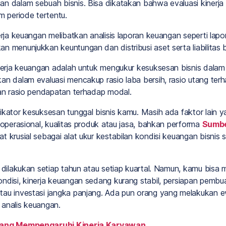
an dalam sebuah bisnis. Bisa dikatakan bahwa evaluasi kinerj
m periode tertentu.
erja keuangan melibatkan analisis laporan keuangan seperti lapo
 menunjukkan keuntungan dan distribusi aset serta liabilitas b
inerja keuangan adalah untuk mengukur kesuksesan bisnis dala
an dalam evaluasi mencakup rasio laba bersih, rasio utang terha
dan rasio pendapatan terhadap modal.
ikator kesuksesan tunggal bisnis kamu. Masih ada faktor lain y
 operasional, kualitas produk atau jasa, bahkan performa
Sumbe
t krusial sebagai alat ukur kestabilan kondisi keuangan bisni
 dilakukan setiap tahun atau setiap kuartal. Namun, kamu bisa 
ndisi, kinerja keuangan sedang kurang stabil, persiapan pembu
au investasi jangka panjang. Ada pun orang yang melakukan ev
 analis keuangan.
 yang Mempengaruhi Kinerja Karyawan