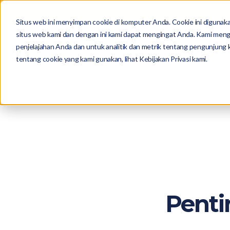
Situs web ini menyimpan cookie di komputer Anda. Cookie ini diguna
situs web kami dan dengan ini kami dapat mengingat Anda. Kami men
Fitur
Harga
penjelajahan Anda dan untuk analitik dan metrik tentang pengunjung ka
tentang cookie yang kami gunakan, lihat Kebijakan Privasi kami.
Penti