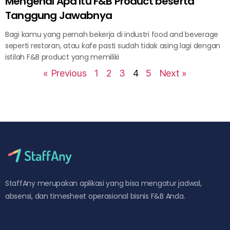
Mengenal Apa Itu F&B Product beserta
Tanggung Jawabnya
Bagi kamu yang pernah bekerja di industri food and beverage
seperti restoran, atau kafe pasti sudah tidak asing lagi dengan
istilah F&B product yang memiliki
« Previous
1
2
3
4
5
Next »
StaffAny merupakan aplikasi yang bisa mengatur jadwal,
absensi, dan timesheet operasional bisnis F&B Anda.