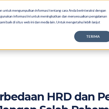
kan untuk mengumpulkan informasi tentang cara Anda berinteraksi dengan
ggunakan informasi ini untuk meningkatkan dan menyesuaikan pengalaman
EngageAny
PayrollAny
Sumber Daya
mi baik di situs web ini dan media lain. Untuk mengetahui lebih lanjut
TERIMA
erbedaan HRD dan Pe